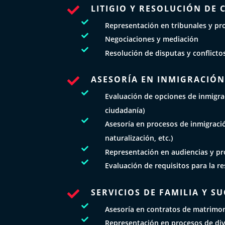
LITIGIO Y RESOLUCIÓN DE 


Representación en tribunales y pro

Negociaciones y mediación

Resolución de disputas y conflicto
ASESORÍA EN INMIGRACIÓ


Evaluación de opciones de inmigrac
ciudadanía)

Asesoría en procesos de inmigraci
naturalización, etc.)

Representación en audiencias y pr

Evaluación de requisitos para la r
SERVICIOS DE FAMILIA Y S


Asesoría en contratos de matrimon

Representación en procesos de div