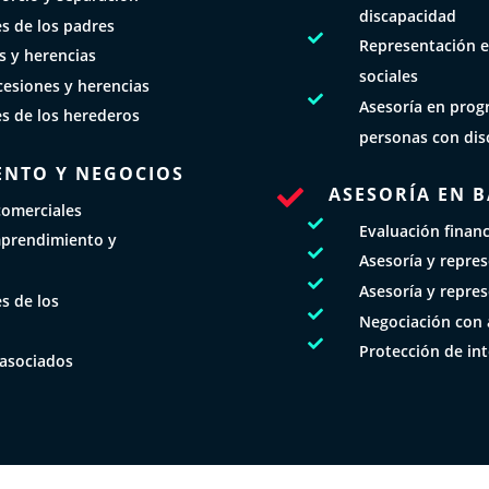
discapacidad
es de los padres

Representación e
s y herencias
sociales
cesiones y herencias

Asesoría en prog
es de los herederos
personas con dis
ENTO Y NEGOCIOS
ASESORÍA EN 

comerciales

Evaluación finan
mprendimiento y

Asesoría y repre

Asesoría y repre
s de los

Negociación con 

Protección de int
 asociados