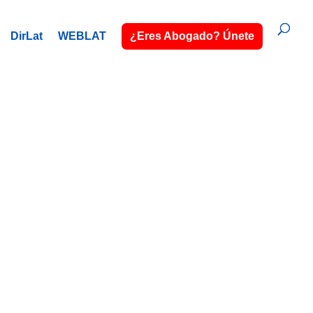
DirLat
WEBLAT
¿Eres Abogado? Únete
 CA
o