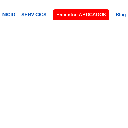
INICIO
SERVICIOS
Encontrar ABOGADOS
Blog
NCOUVER,
Tu abogado (a) latino (a), a tu servici