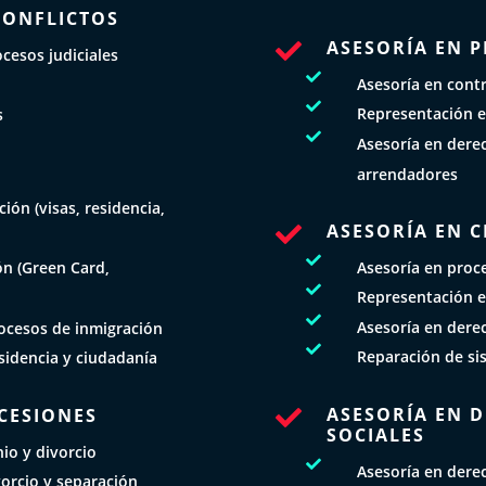
CONFLICTOS
ASESORÍA EN 

cesos judiciales

Asesoría en cont

Representación e
s

Asesoría en derec
N
arrendadores
ión (visas, residencia,
ASESORÍA EN C


Asesoría en proce
ón (Green Card,

Representación e

Asesoría en dere
ocesos de inmigración

Reparación de si
esidencia y ciudadanía
ASESORÍA EN 
UCESIONES

SOCIALES
io y divorcio

Asesoría en dere
orcio y separación