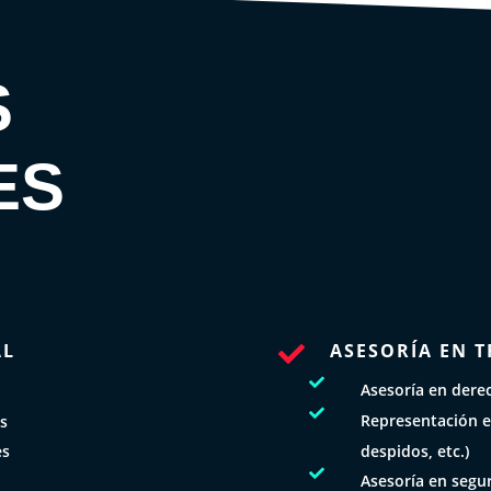
S
ES
AL
ASESORÍA EN T


Asesoría en derec

Representación e
os
despidos, etc.)
es

Asesoría en segur