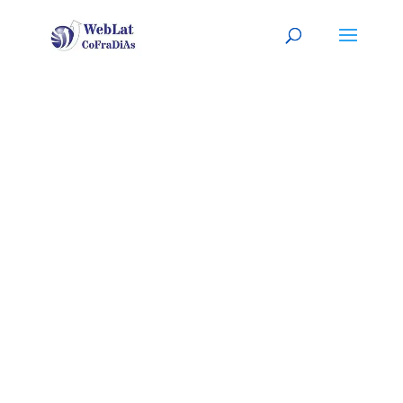
TRENTON, NJ
Tu abogado (a) latino (a), a tu
servicio
(
Sitio listo para
PERSONALIZARLO con tu