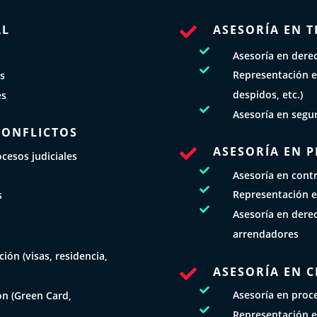
AL
ASESORÍA EN T


Asesoría en derec

Representación e
os
despidos, etc.)
es

Asesoría en segur
CONFLICTOS
ASESORÍA EN 

cesos judiciales

Asesoría en cont

Representación e
s

Asesoría en derec
N
arrendadores
ión (visas, residencia,
ASESORÍA EN C


Asesoría en proce
ón (Green Card,

Representación e