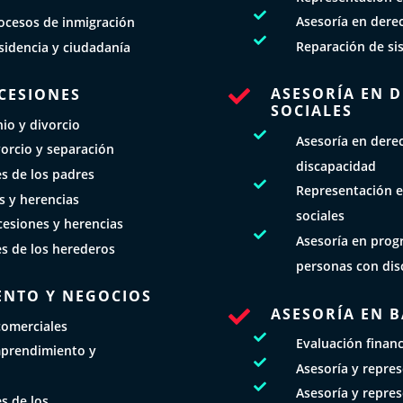

Asesoría en dere
ocesos de inmigración

Reparación de si
esidencia y ciudadanía
ASESORÍA EN 
UCESIONES

SOCIALES
io y divorcio

Asesoría en dere
orcio y separación
discapacidad
es de los padres

Representación e
s y herencias
sociales
cesiones y herencias

Asesoría en prog
es de los herederos
personas con dis
ENTO Y NEGOCIOS
ASESORÍA EN 

comerciales

Evaluación finan
mprendimiento y

Asesoría y repre

Asesoría y repre
s de los