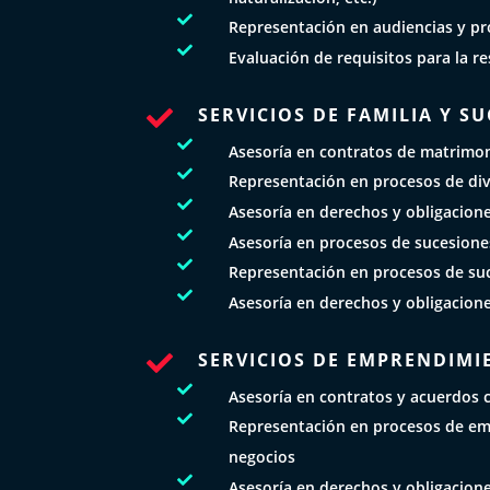

Representación en audiencias y pr

Evaluación de requisitos para la r
SERVICIOS DE FAMILIA Y S


Asesoría en contratos de matrimon

Representación en procesos de div

Asesoría en derechos y obligacion

Asesoría en procesos de sucesione

Representación en procesos de su

Asesoría en derechos y obligacion
SERVICIOS DE EMPRENDIMI


Asesoría en contratos y acuerdos 

Representación en procesos de e
negocios

Asesoría en derechos y obligacione