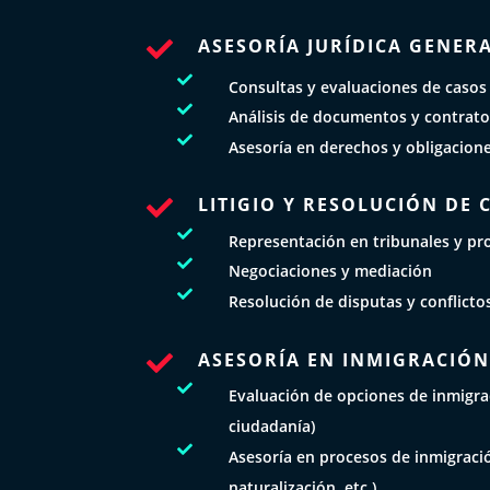
ASESORÍA JURÍDICA GENER


Consultas y evaluaciones de casos

Análisis de documentos y contrat

Asesoría en derechos y obligacion
LITIGIO Y RESOLUCIÓN DE 


Representación en tribunales y pro

Negociaciones y mediación

Resolución de disputas y conflicto
ASESORÍA EN INMIGRACIÓ


Evaluación de opciones de inmigrac
ciudadanía)

Asesoría en procesos de inmigraci
naturalización, etc.)