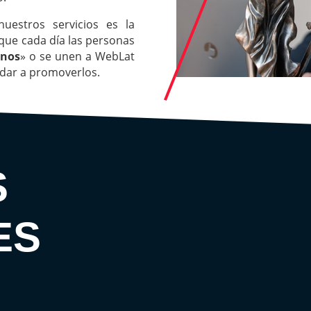
uestros servicios es la
 que cada día las personas
inos
» o se unen a WebLat
udar a promoverlos.
S
ES