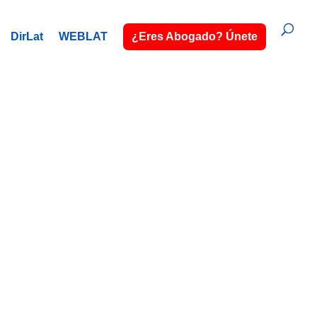
DirLat
WEBLAT
¿Eres Abogado? Únete
–