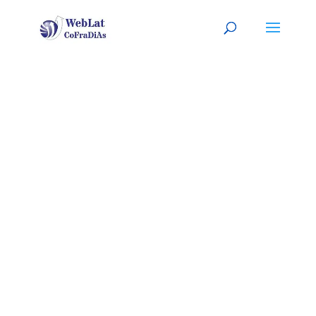
SAN JOSE
Tu abogado (a) latino (a), a tu
servicio
(
Sitio listo para ser
PERSONALIZADO con tu