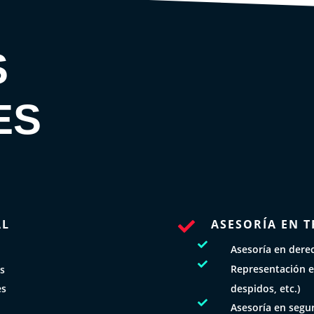
S
ES
AL
ASESORÍA EN T


Asesoría en derec

Representación e
os
despidos, etc.)
es

Asesoría en segur