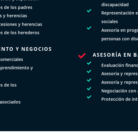
discapacidad
es de los padres

Representación e
s y herencias
sociales
cesiones y herencias

Asesoría en prog
es de los herederos
personas con dis
ENTO Y NEGOCIOS
ASESORÍA EN 

comerciales

Evaluación finan
mprendimiento y

Asesoría y repre

Asesoría y repre
s de los

Negociación con 

Protección de int
 asociados