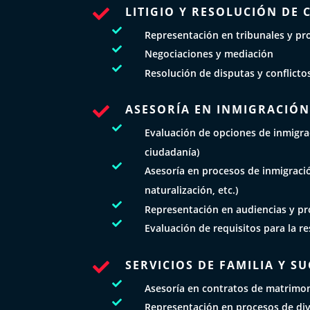
LITIGIO Y RESOLUCIÓN DE 


Representación en tribunales y pro

Negociaciones y mediación

Resolución de disputas y conflicto
ASESORÍA EN INMIGRACIÓ


Evaluación de opciones de inmigrac
ciudadanía)

Asesoría en procesos de inmigraci
naturalización, etc.)

Representación en audiencias y pr

Evaluación de requisitos para la r
SERVICIOS DE FAMILIA Y S


Asesoría en contratos de matrimon

Representación en procesos de div