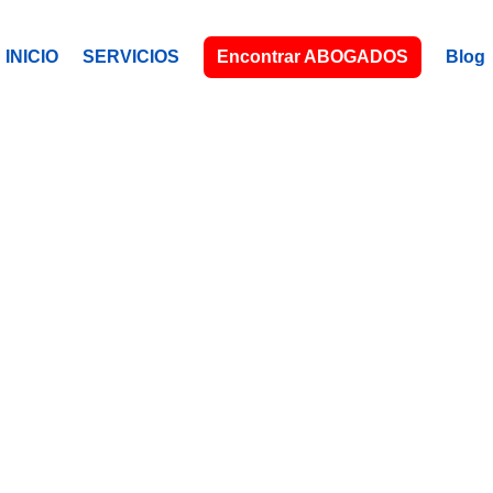
INICIO
SERVICIOS
Encontrar ABOGADOS
Blog
ICHMOND, 
Tu abogado (a) latino (a), a tu servici