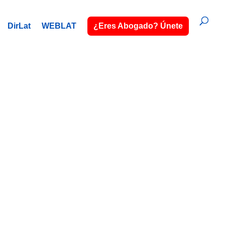
DirLat
WEBLAT
¿Eres Abogado? Únete
VA
o