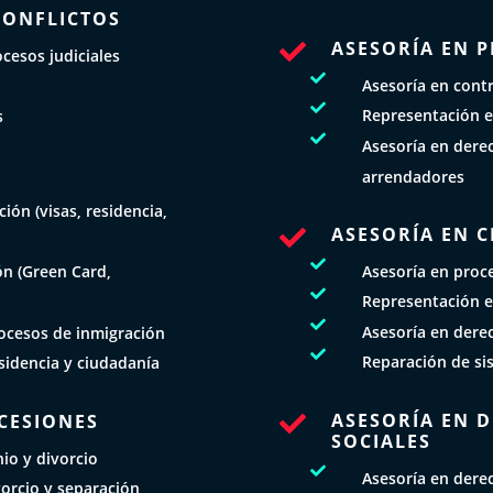
CONFLICTOS
ASESORÍA EN 

cesos judiciales

Asesoría en cont

Representación e
s

Asesoría en derec
N
arrendadores
ión (visas, residencia,
ASESORÍA EN C


Asesoría en proce
ón (Green Card,

Representación e

Asesoría en dere
ocesos de inmigración

Reparación de si
esidencia y ciudadanía
ASESORÍA EN 
UCESIONES

SOCIALES
io y divorcio

Asesoría en dere
orcio y separación