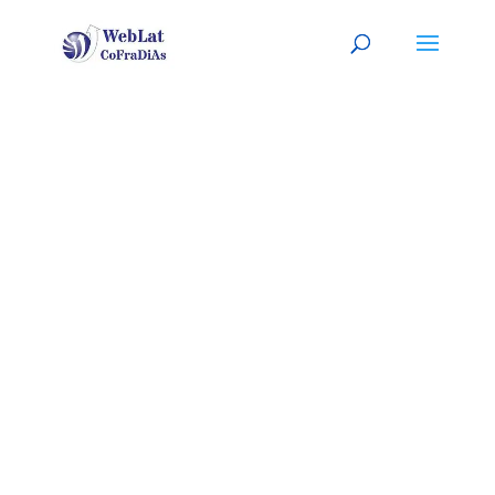
OTTAWA, CA
Tu abogado (a) latino (a), a tu
servicio
(
Sitio listo para
PERSONALIZARLO con tu