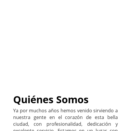
(
Sitio listo para
PERSONALIZARLO con tu
negocio
)
222-333-5555
Quiénes Somos
Ya por muchos años hemos venido sirviendo a
nuestra gente en el corazón de esta bella
ciudad, con profesionalidad, dedicación y
excelente servicio. Estamos en un lugar con