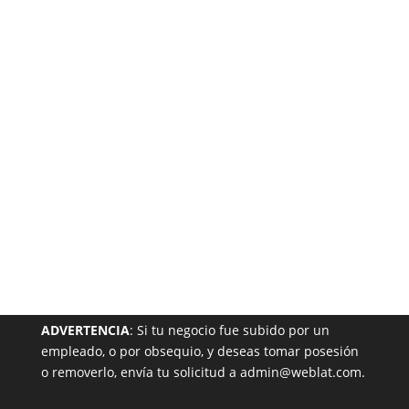
Está
Garantizada
NUESTRA PÁGINA EN EL DIRECTORIO
ADVERTENCIA
: Si tu negocio fue subido por un
empleado, o por obsequio, y deseas tomar posesión
o removerlo, envía tu solicitud a admin@weblat.com.