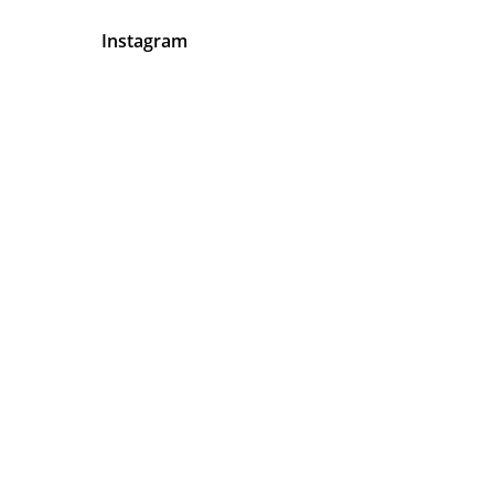
Instagram
En Abogados Latinos Tenemos
Algo Muy Claro
Tu
Satisfacción