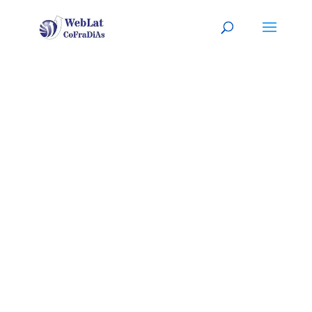
MORENO
VALLEY, CA
Tu abogado (a) latino (a), a tu
servicio