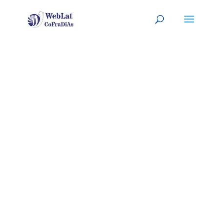
MEMPHIS, TN
Tu abogado (a) latino (a), a tu
servicio
(
Sitio listo para
PERSONALIZARLO con tu