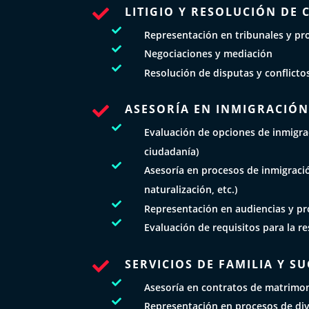
LITIGIO Y RESOLUCIÓN DE 


Representación en tribunales y pro

Negociaciones y mediación

Resolución de disputas y conflicto
ASESORÍA EN INMIGRACIÓ


Evaluación de opciones de inmigrac
ciudadanía)

Asesoría en procesos de inmigraci
naturalización, etc.)

Representación en audiencias y pr

Evaluación de requisitos para la r
SERVICIOS DE FAMILIA Y S


Asesoría en contratos de matrimon

Representación en procesos de div