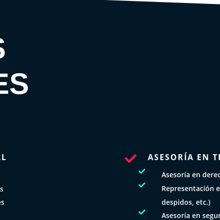
S
ES
AL
ASESORÍA EN T


Asesoría en derec

Representación e
os
despidos, etc.)
es

Asesoría en segur