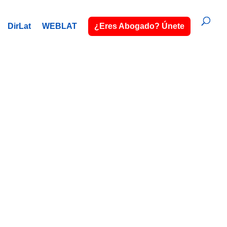
DirLat
WEBLAT
¿Eres Abogado? Únete
.
o