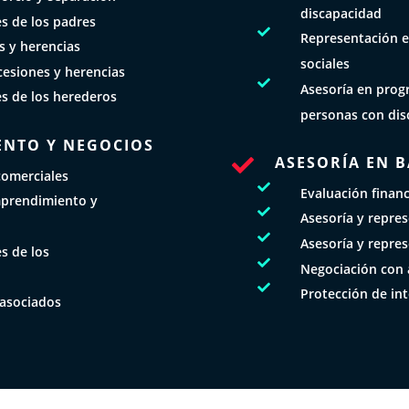
discapacidad
es de los padres

Representación e
s y herencias
sociales
cesiones y herencias

Asesoría en prog
es de los herederos
personas con dis
ENTO Y NEGOCIOS
ASESORÍA EN 

comerciales

Evaluación finan
mprendimiento y

Asesoría y repre

Asesoría y repre
s de los

Negociación con 

Protección de int
 asociados