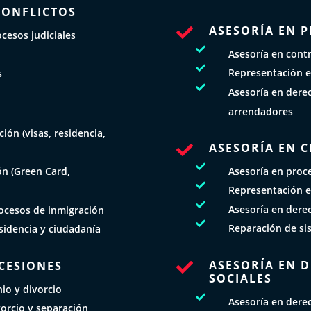
CONFLICTOS
ASESORÍA EN 

cesos judiciales

Asesoría en cont

Representación e
s

Asesoría en derec
N
arrendadores
ión (visas, residencia,
ASESORÍA EN C


Asesoría en proce
ón (Green Card,

Representación e

Asesoría en dere
ocesos de inmigración

Reparación de si
esidencia y ciudadanía
ASESORÍA EN 
UCESIONES

SOCIALES
io y divorcio

Asesoría en dere
orcio y separación