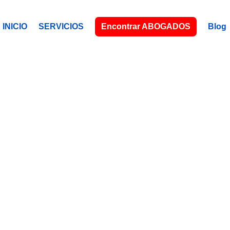
INICIO
SERVICIOS
Encontrar ABOGADOS
Blog
LEEDS, R.U
Tu abogado (a) latino (a), a tu servici