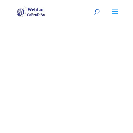
LAREDO,
TEXAS
Tu abogado (a) latino (a), a tu
servicio