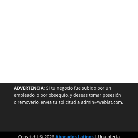
Garantizada
NUESTRA PÁGINA EN EL DIRECTORIO
ADVERTENCIA
: Si tu negocio fue subido por un
empleado, o por obsequio, y deseas tomar posesión
o removerlo, envía tu solicitud a admin@weblat.com.
Copyright © 2026
Abogados Latinos
|
Una oferta