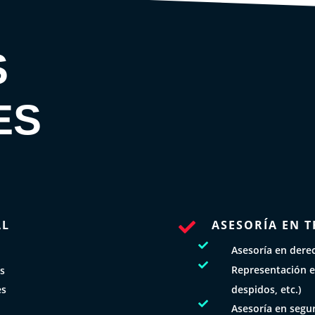
S
ES
AL
ASESORÍA EN T


Asesoría en derec

Representación e
os
despidos, etc.)
es

Asesoría en segur