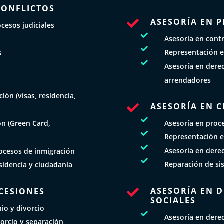
CONFLICTOS
ASESORÍA EN 

cesos judiciales

Asesoría en cont

Representación e
s

Asesoría en derec
N
arrendadores
ión (visas, residencia,
ASESORÍA EN C


Asesoría en proce
ón (Green Card,

Representación e

Asesoría en dere
ocesos de inmigración

Reparación de si
esidencia y ciudadanía
ASESORÍA EN 
UCESIONES

SOCIALES
io y divorcio

Asesoría en dere
orcio y separación