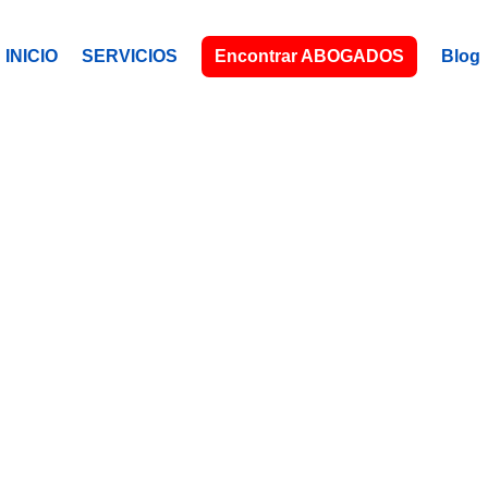
INICIO
SERVICIOS
Encontrar ABOGADOS
Blog
JOLIET, IL
Tu abogado (a) latino (a), a tu servici