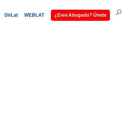
DirLat
WEBLAT
¿Eres Abogado? Únete
o