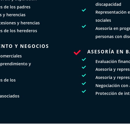
discapacidad
es de los padres

Representación e
s y herencias
sociales
cesiones y herencias

Asesoría en prog
es de los herederos
personas con dis
ENTO Y NEGOCIOS
ASESORÍA EN 

comerciales

Evaluación finan
mprendimiento y

Asesoría y repre

Asesoría y repre
s de los

Negociación con 

Protección de int
 asociados