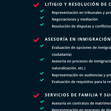
LITIGIO Y RESOLUCIÓN DE 


Representación en tribunales y pro

Negociaciones y mediación

Resolución de disputas y conflicto
ASESORÍA EN INMIGRACIÓ


Evaluación de opciones de inmigrac
ciudadanía)

Asesoría en procesos de inmigraci
naturalización, etc.)

Representación en audiencias y pr

Evaluación de requisitos para la r
SERVICIOS DE FAMILIA Y S


Asesoría en contratos de matrimon

Representación en procesos de div