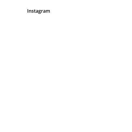
Instagram
En Abogados Latinos Tenemos
Algo Muy Claro
Tu
Satisfacción