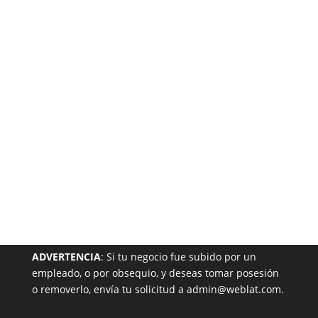
Está
Garantizada
NUESTRA PÁGINA EN EL DIRECTORIO
ADVERTENCIA
: Si tu negocio fue subido por un
empleado, o por obsequio, y deseas tomar posesión
o removerlo, envía tu solicitud a admin@weblat.com.