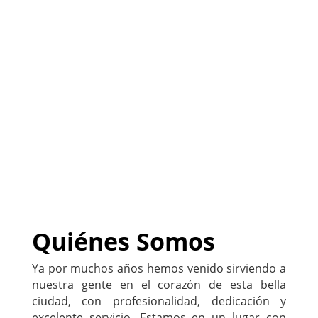
(
Sitio listo para
PERSONALIZARLO con tu
negocio
)
222-333-5555
Quiénes Somos
Ya por muchos años hemos venido sirviendo a
nuestra gente en el corazón de esta bella
ciudad, con profesionalidad, dedicación y
excelente servicio. Estamos en un lugar con