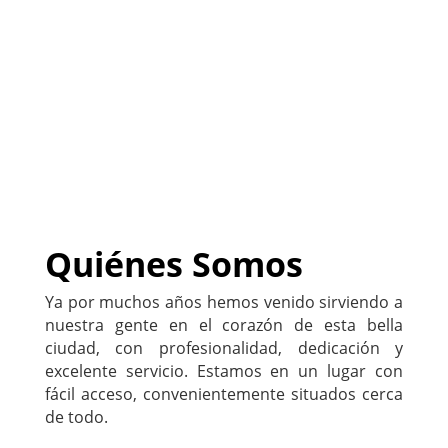
Tu abogado (a) latino (a), a tu
servicio
(
Sitio Web DISPONIBLE
)
222-333-5555
Quiénes Somos
Ya por muchos años hemos venido sirviendo a
nuestra gente en el corazón de esta bella
ciudad, con profesionalidad, dedicación y
excelente servicio. Estamos en un lugar con
fácil acceso, convenientemente situados cerca
de todo.