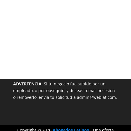
Garantizada
NUESTRA PÁGINA EN EL DIRECTORIO
ADVERTENCIA
: Si tu negocio fue subido por un
empleado, o por obsequio, y deseas tomar posesión
o removerlo, envía tu solicitud a admin@weblat.com.
Copyright © 2026
Abogados Latinos
|
Una oferta