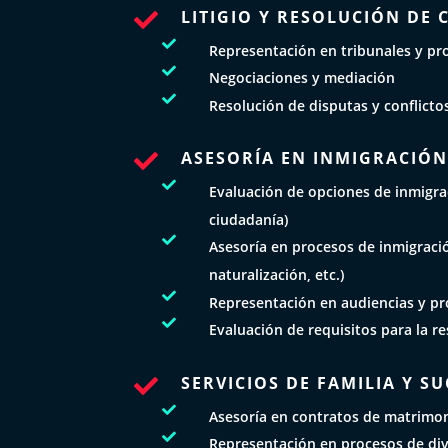
LITIGIO Y RESOLUCIÓN DE 


Representación en tribunales y pro

Negociaciones y mediación

Resolución de disputas y conflicto
ASESORÍA EN INMIGRACIÓ


Evaluación de opciones de inmigrac
ciudadanía)

Asesoría en procesos de inmigraci
naturalización, etc.)

Representación en audiencias y pr

Evaluación de requisitos para la r
SERVICIOS DE FAMILIA Y S


Asesoría en contratos de matrimon

Representación en procesos de div