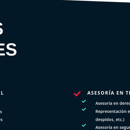
S
ES
AL
ASESORÍA EN T


Asesoría en derec

Representación e
os
despidos, etc.)
es

Asesoría en segur