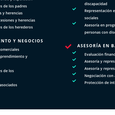
discapacidad
es de los padres

Representación e
s y herencias
sociales
cesiones y herencias

Asesoría en prog
es de los herederos
personas con dis
ENTO Y NEGOCIOS
ASESORÍA EN 

comerciales

Evaluación finan
mprendimiento y

Asesoría y repre

Asesoría y repre
s de los

Negociación con 

Protección de int
 asociados