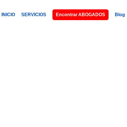
INICIO
SERVICIOS
Encontrar ABOGADOS
Blog
DOWNEY, C
Tu abogado (a) latino (a), a tu servici