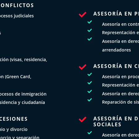
CONFLICTOS
ASESORÍA EN 

cesos judiciales

Asesoría en cont

Representación e
s

Asesoría en derec
N
arrendadores
ión (visas, residencia,
ASESORÍA EN C


Asesoría en proce
ón (Green Card,

Representación e

Asesoría en dere
ocesos de inmigración

Reparación de si
esidencia y ciudadanía
ASESORÍA EN 
UCESIONES

SOCIALES
io y divorcio

Asesoría en dere
orcio y separación