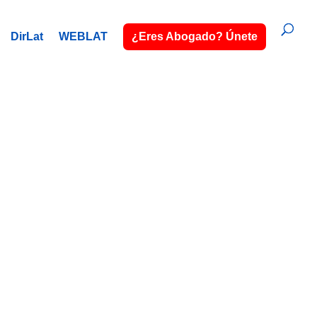
DirLat
WEBLAT
¿Eres Abogado? Únete
A
o