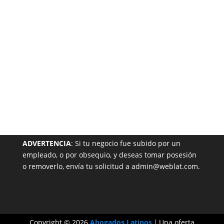
Garantizada
NUESTRA PÁGINA EN EL DIRECTORIO
ADVERTENCIA
: Si tu negocio fue subido por un
empleado, o por obsequio, y deseas tomar posesión
o removerlo, envía tu solicitud a admin@weblat.com.
Copyright © 2026
Abogados Latinos
|
Una oferta