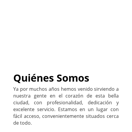
Tu abogado (a) latino (a), a tu
servicio
(
Sitio Web DISPONIBLE
)
222-333-5555
Quiénes Somos
Ya por muchos años hemos venido sirviendo a
nuestra gente en el corazón de esta bella
ciudad, con profesionalidad, dedicación y
excelente servicio. Estamos en un lugar con
fácil acceso, convenientemente situados cerca
de todo.